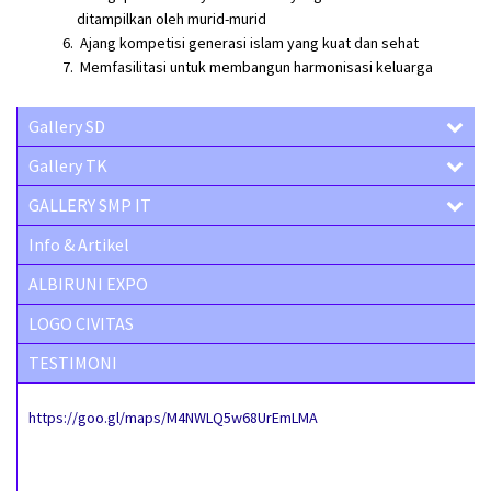
ditampilkan oleh murid-murid
Ajang kompetisi generasi islam yang kuat dan sehat
Memfasilitasi untuk membangun harmonisasi keluarga
Gallery SD
Gallery TK
GALLERY SMP IT
Info & Artikel
ALBIRUNI EXPO
LOGO CIVITAS
TESTIMONI
https://goo.gl/maps/M4NWLQ5w68UrEmLMA