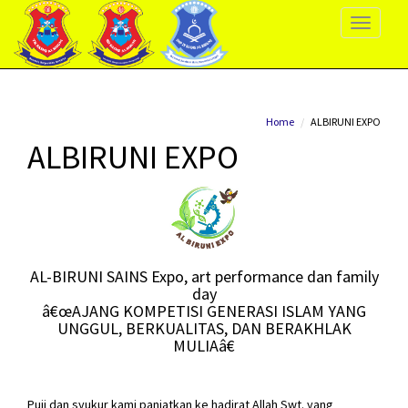
Toggle
Navigati
Home
ALBIRUNI EXPO
ALBIRUNI EXPO
AL-BIRUNI SAINS Expo, art performance dan family
day
â€œAJANG KOMPETISI GENERASI ISLAM YANG
UNGGUL, BERKUALITAS, DAN BERAKHLAK
MULIAâ€
Puji dan syukur kami panjatkan ke hadirat Allah Swt. yang