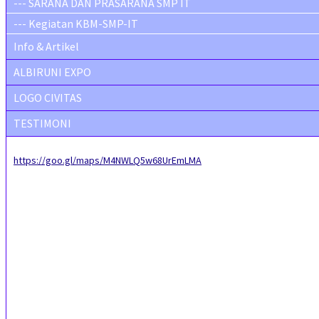
--- SARANA DAN PRASARANA SMP IT
--- Kegiatan KBM-SMP-IT
Info & Artikel
ALBIRUNI EXPO
LOGO CIVITAS
TESTIMONI
https://goo.gl/maps/M4NWLQ5w68UrEmLMA