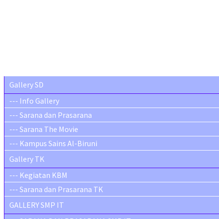
Gallery SD
--- Info Gallery
--- Sarana dan Prasarana
--- Sarana The Movie
--- Kampus Sains Al-Biruni
Gallery TK
--- Kegiatan KBM
--- Sarana dan Prasarana TK
GALLERY SMP IT