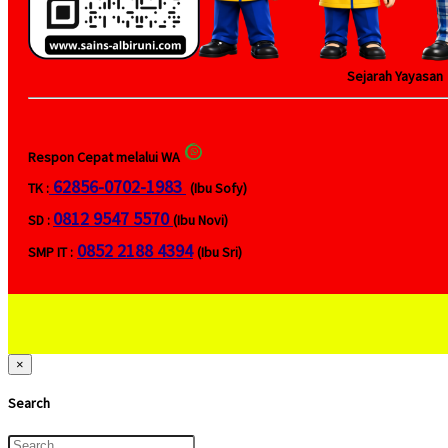
Sejarah Yayasan 
Respon Cepat melalui WA
62856-0702-1983
TK :
(Ibu Sofy)
0812 9547 5570
SD :
(Ibu Novi)
0852 2188 4394
SMP IT :
(Ibu Sri)
×
Search