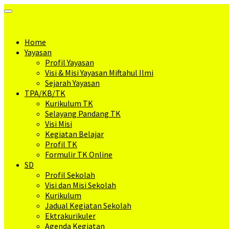
Toggle
Navigation
Home
Yayasan
Profil Yayasan
Visi & Misi Yayasan Miftahul Ilmi
Sejarah Yayasan
TPA/KB/TK
Kurikulum TK
Selayang Pandang TK
Visi Misi
Kegiatan Belajar
Profil TK
Formulir TK Online
SD
Profil Sekolah
Visi dan Misi Sekolah
Kurikulum
Jadual Kegiatan Sekolah
Ektrakurikuler
Agenda Kegiatan