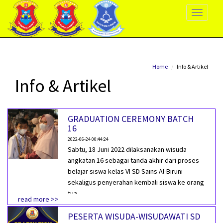
Toggle
Navigati
Home
Info & Artikel
Info & Artikel
GRADUATION CEREMONY BATCH
16
2022-06-24 00:44:24
Sabtu, 18 Juni 2022 dilaksanakan wisuda
angkatan 16 sebagai tanda akhir dari proses
belajar siswa kelas VI SD Sains Al-Biruni
sekaligus penyerahan kembali siswa ke orang
tua.
read more >>
PESERTA WISUDA-WISUDAWATI SD