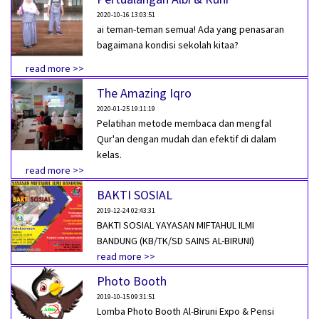
2020-10-16 13:03:51
ai teman-teman semua! Ada yang penasaran
bagaimana kondisi sekolah kitaa?
read more >>
The Amazing Iqro
2020-01-25 19:11:19
Pelatihan metode membaca dan mengfal
Qur'an dengan mudah dan efektif di dalam
kelas.
read more >>
BAKTI SOSIAL
2019-12-24 02:43:31
BAKTI SOSIAL YAYASAN MIFTAHUL ILMI
BANDUNG (KB/TK/SD SAINS AL-BIRUNI)
read more >>
Photo Booth
2019-10-15 09:31:51
Lomba Photo Booth Al-Biruni Expo & Pensi