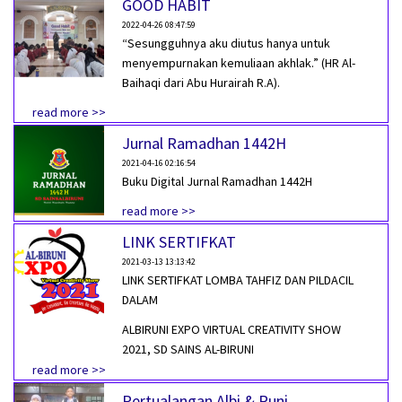
GOOD HABIT
2022-04-26 08:47:59
“Sesungguhnya aku diutus hanya untuk
menyempurnakan kemuliaan akhlak.” (HR Al-
Baihaqi dari Abu Hurairah R.A).
read more >>
Jurnal Ramadhan 1442H
2021-04-16 02:16:54
Buku Digital Jurnal Ramadhan 1442H
read more >>
LINK SERTIFKAT
2021-03-13 13:13:42
LINK SERTIFKAT LOMBA TAHFIZ DAN PILDACIL
DALAM
ALBIRUNI EXPO VIRTUAL CREATIVITY SHOW
2021, SD SAINS AL-BIRUNI
read more >>
Pertualangan Albi & Runi