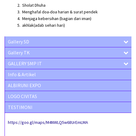
Sholat Dhuha
Menghafal doa-doa harian & surat pendek
Menjaga kebersihan (bagian dari iman)
akhlak(adab sehari hari)
Gallery SD
Gallery TK
GALLERY SMP IT
Info & Artikel
ALBIRUNI EXPO
LOGO CIVITAS
TESTIMONI
https://goo.gl/maps/M4NWLQ5w68UrEmLMA