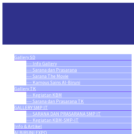
Gallery SD
--- Info Gallery
--- Sarana dan Prasarana
--- Sarana The Movie
--- Kampus Sains Al-Biruni
Gallery TK
--- Kegiatan KBM
--- Sarana dan Prasarana TK
GALLERY SMP IT
--- SARANA DAN PRASARANA SMP IT
--- Kegiatan KBM-SMP-IT
Info & Artikel
ALBIRUNI EXPO