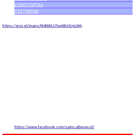
LOGO CIVITAS
TESTIMONI
https://goo.gl/maps/M4NWLQ5w68UrEmLMA
https://www.facebook.com/sains.albiruni.id/