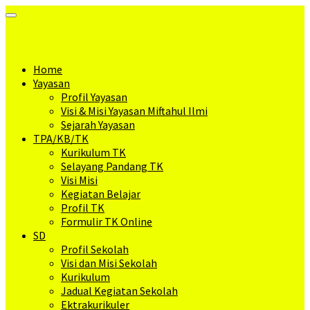
Toggle
Navigation
Home
Yayasan
Profil Yayasan
Visi & Misi Yayasan Miftahul Ilmi
Sejarah Yayasan
TPA/KB/TK
Kurikulum TK
Selayang Pandang TK
Visi Misi
Kegiatan Belajar
Profil TK
Formulir TK Online
SD
Profil Sekolah
Visi dan Misi Sekolah
Kurikulum
Jadual Kegiatan Sekolah
Ektrakurikuler