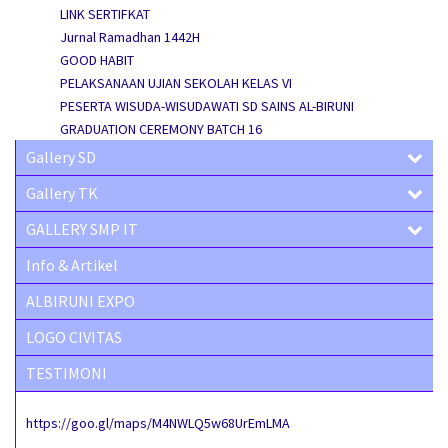
LINK SERTIFKAT
Jurnal Ramadhan 1442H
GOOD HABIT
PELAKSANAAN UJIAN SEKOLAH KELAS VI
PESERTA WISUDA-WISUDAWATI SD SAINS AL-BIRUNI
GRADUATION CEREMONY BATCH 16
Gallery SD
Gallery TK
GALLERY SMP IT
Info & Artikel
ALBIRUNI EXPO
LOGO CIVITAS
TESTIMONI
https://goo.gl/maps/M4NWLQ5w68UrEmLMA