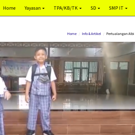
Home
Yayasan
TPA/KB/TK
SD
SMP IT
Home
Info & Artikel
Pertualangan Albi 