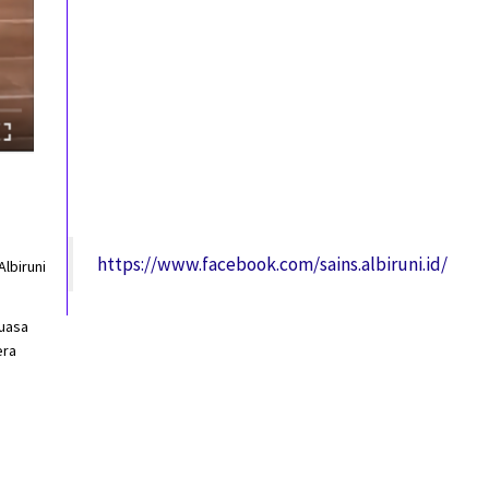
https://www.facebook.com/sains.albiruni.id/
lbiruni
luasa
era