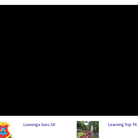
Lowonga Guru SD
Learning Trip TK