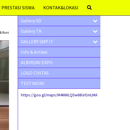
PRESTASI SISWA
KONTAK&LOKASI
Gallery SD
Gallery TK
& Runi
GALLERY SMP IT
Info & Artikel
ALBIRUNI EXPO
LOGO CIVITAS
TESTIMONI
https://goo.gl/maps/M4NWLQ5w68UrEmLMA