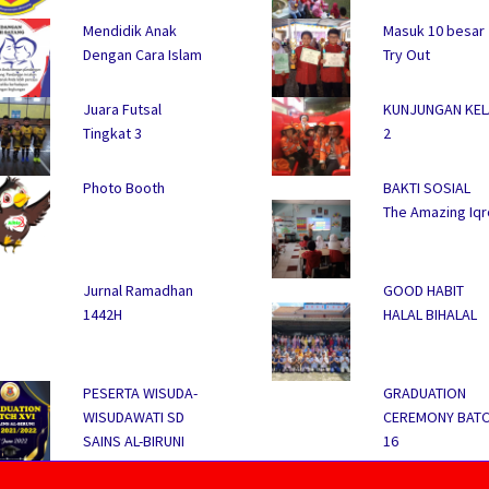
Mendidik Anak
Masuk 10 besar
Dengan Cara Islam
Try Out
Juara Futsal
KUNJUNGAN KE
Tingkat 3
2
Photo Booth
BAKTI SOSIAL
The Amazing Iqr
Jurnal Ramadhan
GOOD HABIT
1442H
HALAL BIHALAL
PESERTA WISUDA-
GRADUATION
WISUDAWATI SD
CEREMONY BAT
SAINS AL-BIRUNI
16