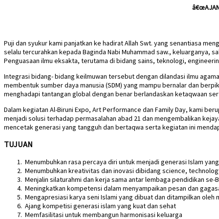
â€œAJANG
Puji dan syukur kami panjatkan ke hadirat Allah Swt. yang senantiasa 
selalu tercurahkan kepada Baginda Nabi Muhammad saw., keluarganya, sa
Penguasaan ilmu eksakta, terutama di bidang sains, teknologi, engineeri
Integrasi bidang- bidang keilmuwan tersebut dengan dilandasi ilmu aga
membentuk sumber daya manusia (SDM) yang mampu bernalar dan berpikir 
menghadapi tantangan global dengan benar berlandaskan ketaqwaan serta
Dalam kegiatan Al-Biruni Expo, Art Performance dan Family Day, kami b
menjadi solusi terhadap permasalahan abad 21 dan mengembalikan kejaya
mencetak generasi yang tangguh dan bertaqwa serta kegiatan ini mendapa
TUJUAN
Menumbuhkan rasa percaya diri untuk menjadi generasi Islam yang 
Menumbuhkan kreativitas dan inovasi dibidang science, technolog
Menjalin silaturahmi dan kerja sama antar lembaga pendidikan se
Meningkatkan kompetensi dalam menyampaikan pesan dan gagas
Mengapresiasi karya seni Islami yang dibuat dan ditampilkan oleh 
Ajang kompetisi generasi islam yang kuat dan sehat
Memfasilitasi untuk membangun harmonisasi keluarga