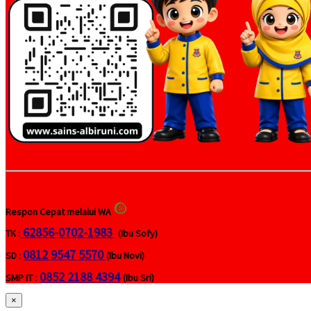
Respon Cepat melalui WA
62856-0702-1983
TK :
(Ibu Sofy)
0812 9547 5570
SD :
(Ibu Novi)
0852 2188 4394
SMP IT :
(Ibu Sri)
×