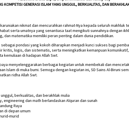
 KOMPETISI GENERASI ISLAM YANG UNGGUL, BERKUALITAS, DAN BERAKHLAK
mengkaruniakan nikmat dan mencurahkan rahmat-Nya kepada seluruh makhluk
habat serta umatnya yang senantiasa taat mengikuti sunnahnya dengan ik
ng, dan matematika memiliki peran penting dalam dunia pendidikan.
ma sebagai pondasi yang kokoh diharapkan menjadi kunci sukses bagi pem
kritis, logis, dan sistematis, serta meningkatkan kemanpuan komunikatif
 kemuliaan di hadapan Allah Swt.
erupaya menyelenggarakan berbagai kegiatan untuk membekali dan mencetak
an Islam di muka bumi. Semoga dengan kegiatan ini, SD Sains Al-Biruni se
tkan ridha Allah Swt.
unggul, berkualitas, dan berakhlak mulia
y, engineering dan math berlandaskan Alquran dan sunah
-Bandung Raya
an di depan umum
murid-murid