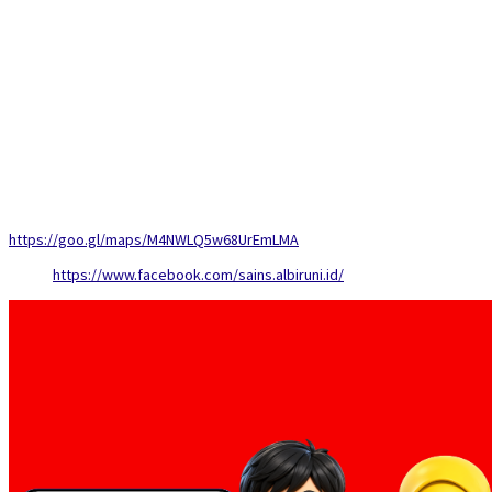
https://goo.gl/maps/M4NWLQ5w68UrEmLMA
https://www.facebook.com/sains.albiruni.id/