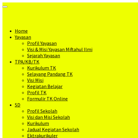
Toggle
Navigation
Home
Yayasan
Profil Yayasan
Visi & Misi Yayasan Miftahul Ilmi
Sejarah Yayasan
TPA/KB/TK
Kurikulum TK
Selayang Pandang TK
Visi Misi
Kegiatan Belajar
Profil TK
Formulir TK Online
SD
Profil Sekolah
Visi dan Misi Sekolah
Kurikulum
Jadual Kegiatan Sekolah
Ektrakurikuler