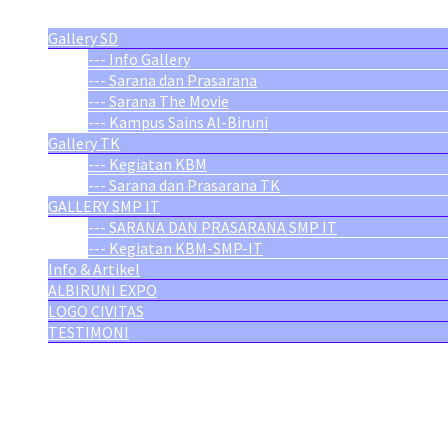
Gallery SD
--- Info Gallery
--- Sarana dan Prasarana
--- Sarana The Movie
--- Kampus Sains Al-Biruni
Gallery TK
--- Kegiatan KBM
--- Sarana dan Prasarana TK
GALLERY SMP IT
--- SARANA DAN PRASARANA SMP IT
--- Kegiatan KBM-SMP-IT
Info & Artikel
ALBIRUNI EXPO
LOGO CIVITAS
TESTIMONI