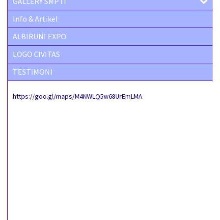
GALLERY SMP IT
Info & Artikel
ALBIRUNI EXPO
LOGO CIVITAS
TESTIMONI
https://goo.gl/maps/M4NWLQ5w68UrEmLMA