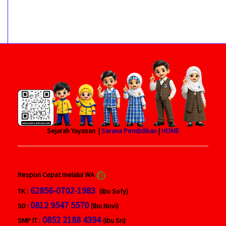
Sejarah Yayasan |
Sarana Pendidikan
|
HOME
Respon Cepat melalui WA
62856-0702-1983
TK :
(Ibu Sofy)
0812 9547 5570
SD :
(Ibu Novi)
0852 2188 4394
SMP IT :
(Ibu Sri)