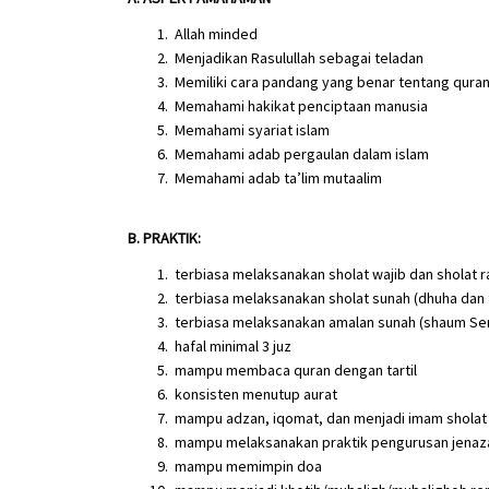
Allah minded
Menjadikan Rasulullah sebagai teladan
Memiliki cara pandang yang benar tentang qura
Memahami hakikat penciptaan manusia
Memahami syariat islam
Memahami adab pergaulan dalam islam
Memahami adab ta’lim mutaalim
B. PRAKTIK:
terbiasa melaksanakan sholat wajib dan sholat r
terbiasa melaksanakan sholat sunah (dhuha dan 
terbiasa melaksanakan amalan sunah (shaum Sen
hafal minimal 3 juz
mampu membaca quran dengan tartil
konsisten menutup aurat
mampu adzan, iqomat, dan menjadi imam sholat ba
mampu melaksanakan praktik pengurusan jenaza
mampu memimpin doa