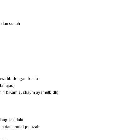
n dan sunah
awatib dengan tertib
tahajud)
in & Kamis, shaum ayamulbidh)
gi laki-laki
h dan sholat jenazah