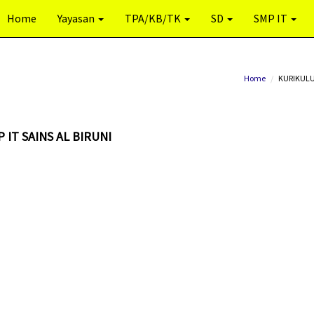
Home
Yayasan
TPA/KB/TK
SD
SMP IT
Home
KURIKULU
IT SAINS AL BIRUNI