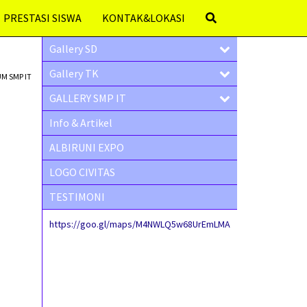
PRESTASI SISWA
KONTAK&LOKASI
Gallery SD
Gallery TK
M SMP IT
GALLERY SMP IT
Info & Artikel
ALBIRUNI EXPO
LOGO CIVITAS
TESTIMONI
https://goo.gl/maps/M4NWLQ5w68UrEmLMA