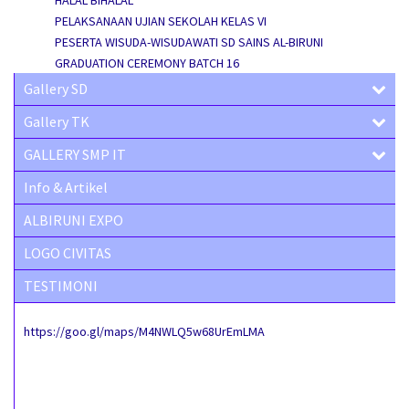
HALAL BIHALAL
PELAKSANAAN UJIAN SEKOLAH KELAS VI
PESERTA WISUDA-WISUDAWATI SD SAINS AL-BIRUNI
GRADUATION CEREMONY BATCH 16
Gallery SD
Gallery TK
GALLERY SMP IT
Info & Artikel
ALBIRUNI EXPO
LOGO CIVITAS
TESTIMONI
https://goo.gl/maps/M4NWLQ5w68UrEmLMA