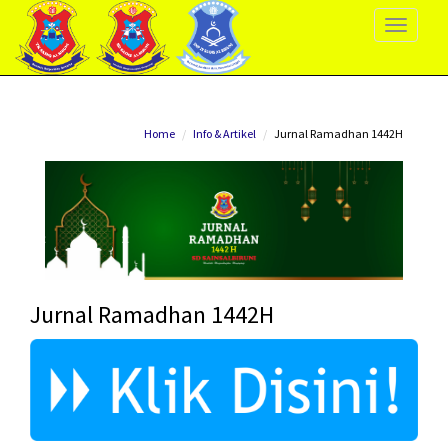
Toggle
Navigati
Home
Info & Artikel
Jurnal Ramadhan 1442H
Jurnal Ramadhan 1442H