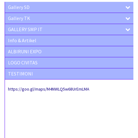
Gallery SD
Gallery TK
GALLERY SMP IT
Info & Artikel
ALBIRUNI EXPO
LOGO CIVITAS
TESTIMONI
https://goo.gl/maps/M4NWLQ5w68UrEmLMA